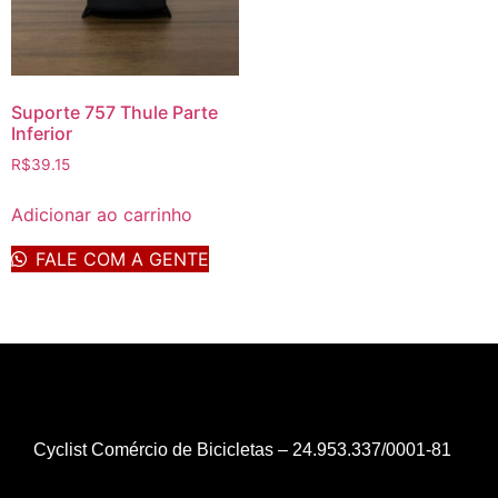
Suporte 757 Thule Parte
Inferior
R$
39.15
Adicionar ao carrinho
FALE COM A GENTE
Cyclist Comércio de Bicicletas – 24.953.337/0001-81