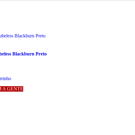
beless Blackburn Preto
rrinho
 A GENTE