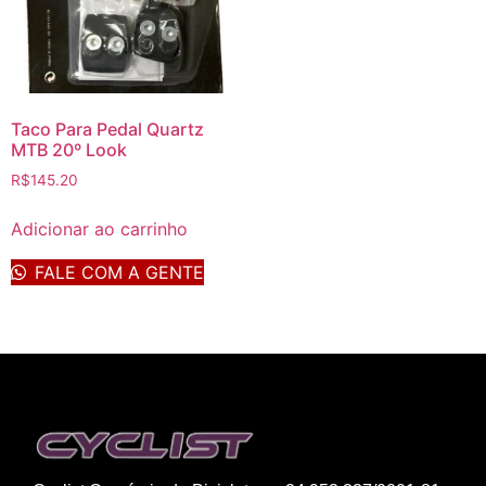
Taco Para Pedal Quartz
MTB 20º Look
R$
145.20
Adicionar ao carrinho
FALE COM A GENTE