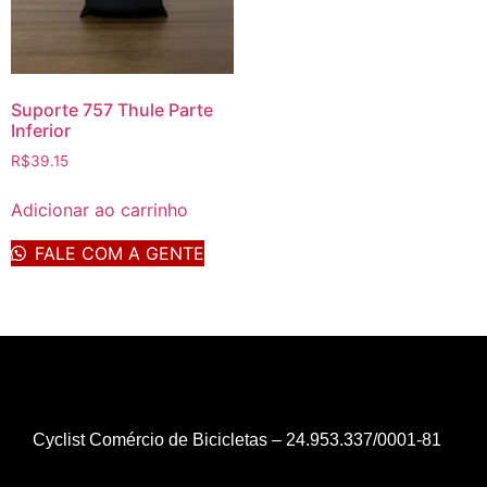
Suporte 757 Thule Parte
Inferior
R$
39.15
Adicionar ao carrinho
FALE COM A GENTE
Cyclist Comércio de Bicicletas – 24.953.337/0001-81