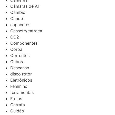
Câmaras
Câmaras de Ar
Câmbio
Canote
capacetes
Cassete/catraca
CO2
Componentes
Coroa
Correntes
Cubos
Descanso
disco rotor
Eletrônicos
Feminino
ferramentas
Freios
Garrafa
Guidão