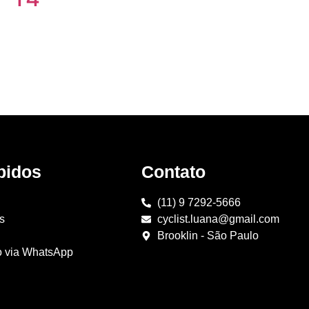
pidos
Contato
(11) 9 7292-5666
s
cyclist.luana@gmail.com
Brooklin - São Paulo
o via WhatsApp