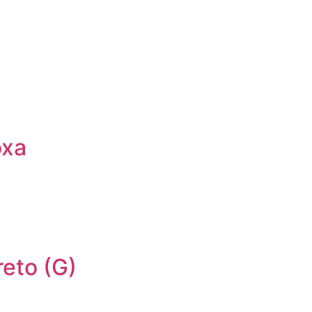
oxa
reto (G)