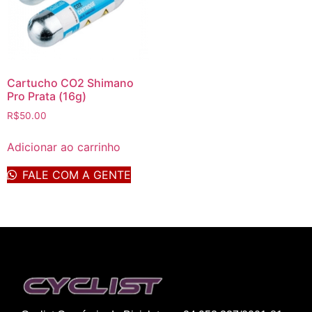
Cartucho CO2 Shimano
Pro Prata (16g)
R$
50.00
Adicionar ao carrinho
FALE COM A GENTE