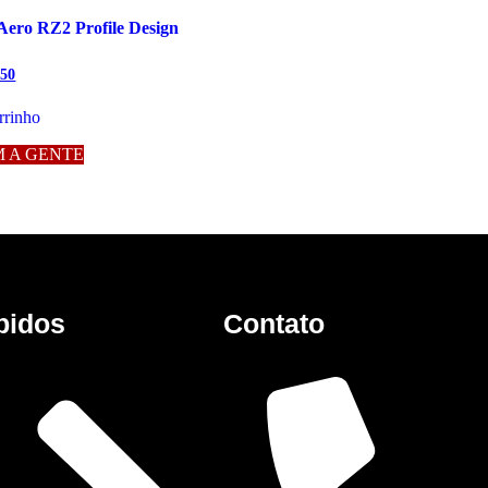
ero RZ2 Profile Design
.50
rrinho
 A GENTE
pidos
Contato