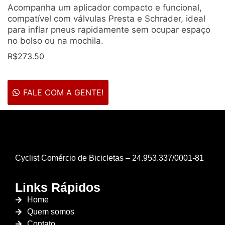
Acompanha um aplicador compacto e funcional,
compatível com válvulas Presta e Schrader, ideal
para inflar pneus rapidamente sem ocupar espaço
no bolso ou na mochila.
R$
273.50
FALE COM A GENTE!
Cyclist Comércio de Bicicletas – 24.953.337/0001-81
Links Rápidos
Home
Quem somos
Contato