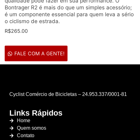
qualidade pode fazer em sua performance. O
Bontrager R2 é mais do que um simples acessório;
é um componente essencial para quem leva a sério
o ciclismo de estrada.
R$
265.00
FALE COM A GENTE!
Cyclist Comércio de Bicicletas – 24.953.337/0001-81
Links Rápidos
Home
Quem somos
Contato