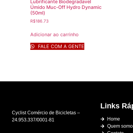
Lubrificante Biodegradavel
Úmido Muc-Off Hydro Dynamic
(50ml)
R$
186.73
Adicionar ao carrinho
FALE COM A GENTE
Links Rá
Cyclist Comércio de Bicicletas –
Home
24.953.337/0001-81
Quem somo