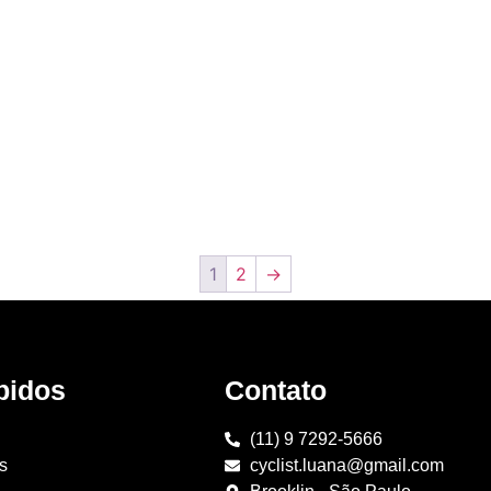
1
2
→
pidos
Contato
(11) 9 7292-5666
s
cyclist.luana@gmail.com