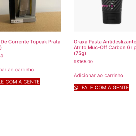
De Corrente Topeak Prata
Graxa Pasta Antideslizant
)
Atrito Muc-Off Carbon Gri
(75g)
50
R$
165.00
nar ao carrinho
Adicionar ao carrinho
E COM A GENTE
FALE COM A GENTE