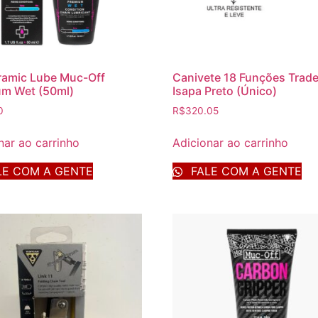
ramic Lube Muc-Off
Canivete 18 Funções Tra
um Wet (50ml)
Isapa Preto (Único)
0
R$
320.05
nar ao carrinho
Adicionar ao carrinho
E COM A GENTE
FALE COM A GENTE