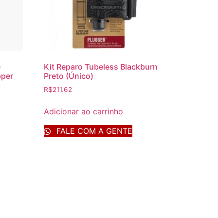
e
Kit Reparo Tubeless Blackburn
pper
Preto (Único)
R$
211.62
Adicionar ao carrinho
FALE COM A GENTE