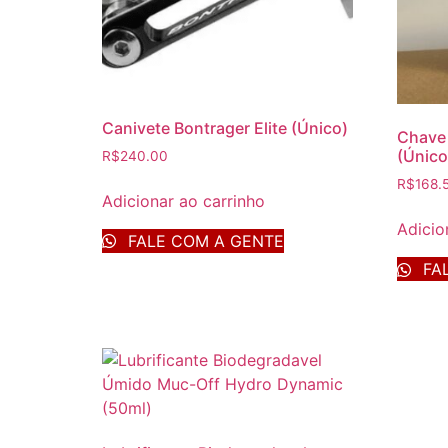
Canivete Bontrager Elite (Único)
Chave 
(Único
R$
240.00
R$
168.
Adicionar ao carrinho
Adicio
FALE COM A GENTE
FAL