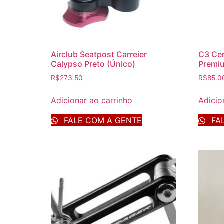
Airclub Seatpost Carreier
C3 Ce
Calypso Preto (Único)
Premi
R$
273.50
R$
85.0
Adicionar ao carrinho
Adicio
FALE COM A GENTE
FAL