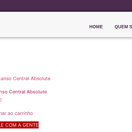
HOME
QUEM 
so Central Absolute
0
nar ao carrinho
E COM A GENTE